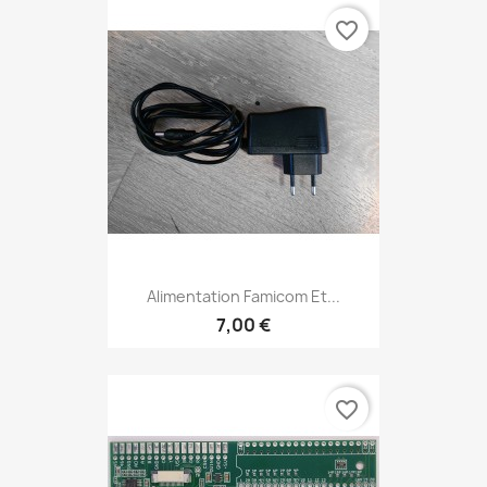
favorite_border
Alimentation Famicom Et...
7,00 €
favorite_border