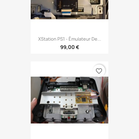
XStation PS1 - Émulateur De...
99,00 €
favorite_border