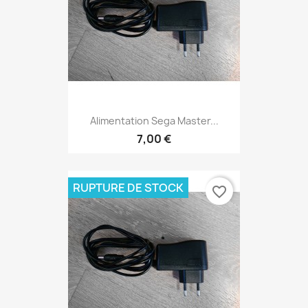
Alimentation Sega Master...
7,00 €
RUPTURE DE STOCK
favorite_border