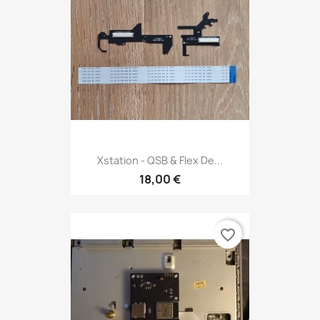
Xstation - QSB & Flex De...
18,00 €
favorite_border