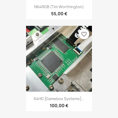
N64RGB (Tim Worthington)
55,00 €
favorite_border
64HD [Gamebox Systems]...
100,00 €