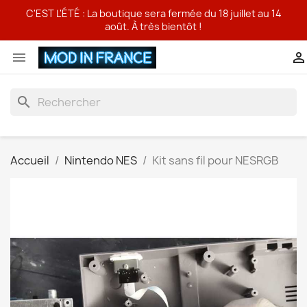
C'EST L'ÉTÉ : La boutique sera fermée du 18 juillet au 14
août. À très bientôt !


search
Accueil
Nintendo NES
Kit sans fil pour NESRGB