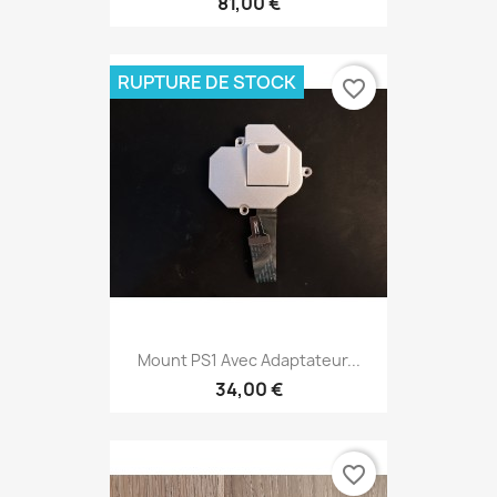
81,00 €
RUPTURE DE STOCK
favorite_border
Mount PS1 Avec Adaptateur...
34,00 €
favorite_border